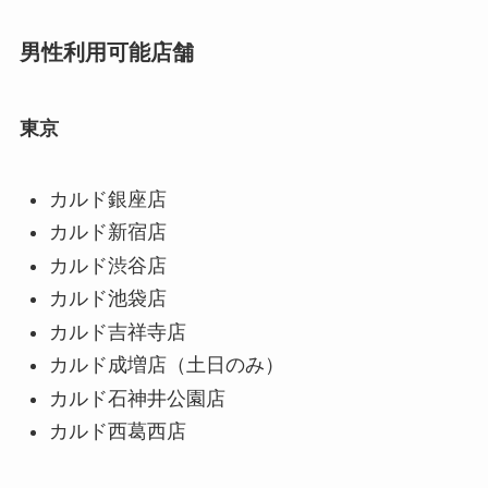
男性利用可能店舗
東京
カルド銀座店
カルド新宿店
カルド渋谷店
カルド池袋店
カルド吉祥寺店
カルド成増店（土日のみ）
カルド石神井公園店
カルド西葛西店