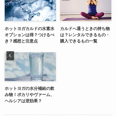
ホットヨガカルドの水素水
カルドへ通うときの持ち物
オプションは得？つけるべ
は？レンタルできるもの・
き？感想と注意点
購入できるもの一覧
ホットヨガの水分補給の飲
み物！ポカリやヴァーム、
ヘルシアは逆効果？