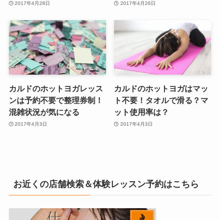
2017年4月28日
2017年4月26日
カルドのホットヨガレッス
カルドのホットヨガはマッ
ンは予約不要で整理券制！
ト不要！タオルで滑る？マ
混雑状況が気になる
ット使用率は？
2017年4月3日
2017年4月3日
お近くの店舗検索＆体験レッスン予約はこちら