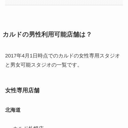
カルドの男性利用可能店舗は？
2017年4月1日時点でのカルドの女性専用スタジオ
と男女可能スタジオの一覧です。
女性専用店舗
北海道