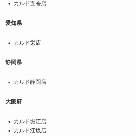
カルド五香店
愛知県
カルド栄店
静岡県
カルド静岡店
大阪府
カルド堀江店
カルド江坂店