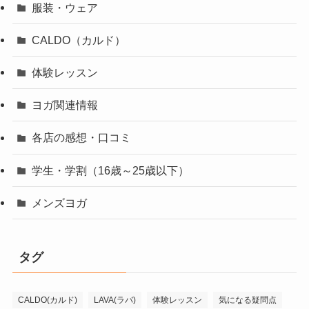
服装・ウェア
CALDO（カルド）
体験レッスン
ヨガ関連情報
各店の感想・口コミ
学生・学割（16歳～25歳以下）
メンズヨガ
タグ
CALDO(カルド)
LAVA(ラバ)
体験レッスン
気になる疑問点