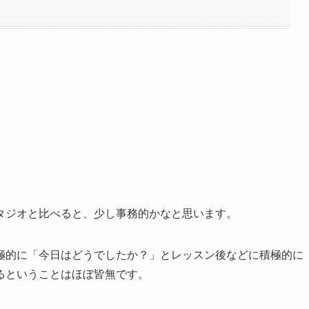
タジオと
比べると
、
少し
事務的かなと
思います
。
極的に
「
今日は
どうでしたか
？
」
とレッスン後などに積極的に
るということはほぼ皆無です。