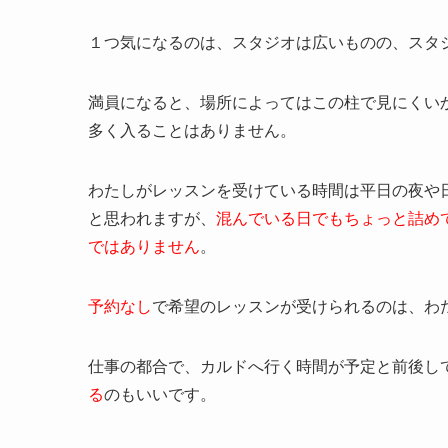
１つ気になるのは、スタジオは広いものの、スタ
満員になると、場所によってはこの柱で見にくい
多く入ることはありません。
わたしがレッスンを受けている
時間は
平日の
夜や
と思われますが、
混んで
いる
日でも
ちょっと
詰め
ではありません
。
予約なし
で希望のレッスンが受けられるのは、わ
仕事の都合で、カルドへ行く時間が予定と前後し
る
のもいいです。